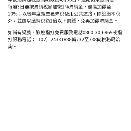
每逾3日要按滯納稅額加徵1%滯納金，最高加徵至
10%；以後年度經查獲未稅使用公共道路，除追繳本稅
外，並處以應納稅額1倍以下罰鍰，免再加徵滯納金。
如尚有疑義，歡迎撥打免費服務電話0800-30-6969或撥
打服務電話：（02）24331888轉732至738向稅務局洽
詢。