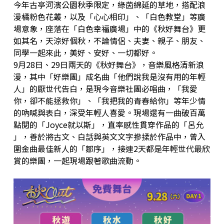
今年古亭河濱公園秋季限定，綠茵綿延的草地，搭配浪
漫橘粉色花叢，以及「心心相印」、「白色教堂」等廣
場意象，座落在「白色幸福廣場」中的《秋好舞台》更
如其名，天涼好個秋，不論情侶、夫妻、親子、朋友、
同學一起來此，美好、安好、一切都好。
9月28日、29日兩天的《秋好舞台》，音樂風格清新浪
漫，其中「好樂團」成名曲「他們說我是沒有用的年輕
人」的厭世代告白，是現今音樂社團必唱曲，「我愛
你，卻不能拯救你」、「我把我的青春給你」等年少情
的吶喊與表白，深受年輕人喜愛。現場還有一曲破百萬
點閱的「Joyce就以斯」，直率感性貫穿作品的「呂允
」，善於將古文、白話與英文文字摻揉於作品中，曾入
圍金曲最佳新人的「鄒序」，接連2天都是年輕世代最欣
賞的樂團，一起現場跟著歌曲流動。