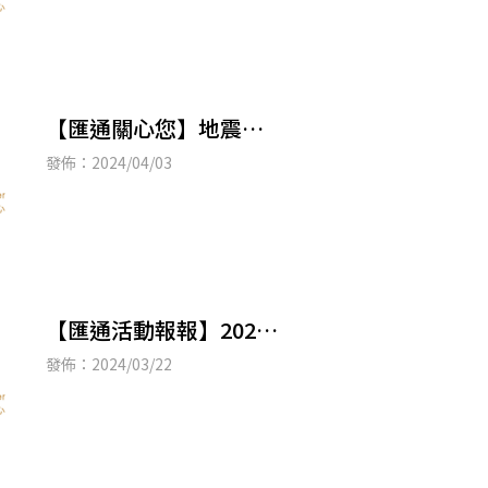
【匯通關心您】地震防
災資訊宣導、分享
發佈：2024/04/03
【匯通活動報報】2024
年國際寵物日-毛孩春遊
發佈：2024/03/22
趣活動 歡迎體驗「GoGo
Bus