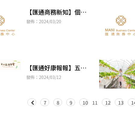
【匯通商務新知】個人
重購自住房地退稅或扣
發佈：2024/03/20
抵房地合一稅，於重購
後5年內不可改作其他
【匯通好康報報】五大
主題區、打卡換好禮！
發佈：2024/03/12
3/16台北花伴野餐大安
森林公園登場
7
8
9
10
11
12
13
1