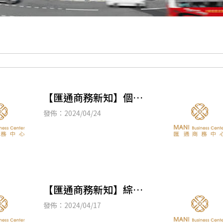
【匯通商務新知】個人
房東看過來！公益出租
發佈：2024/04/24
人取得租賃收入，申報
綜合所得稅，享有租稅
【匯通商務新知】綜合
所得稅申報符合一定條
發佈：2024/04/17
件者，可提早取得退稅