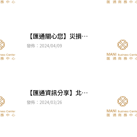
款
【匯通關心您】災損減
免三步驟報您知
發佈：2024/04/09
【匯通資訊分享】北市
圖「荷蘭留學工作全攻
發佈：2024/03/26
略：學業、職場與文化
融合」線上講座