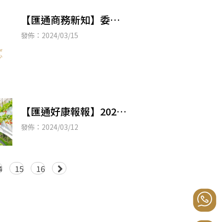
【匯通商務新知】委任
代理人以網路辦理營利
發佈：2024/03/15
事業所得稅結算申報
者，須向營利事業所在
地
【匯通好康報報】2024
內湖草莓季開跑囉，一
發佈：2024/03/12
起前往莓好樂園抽大獎
吧！
4
15
16