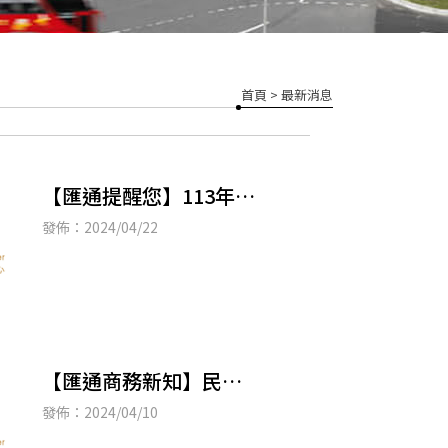
首頁
> 最新消息
【匯通提醒您】113年使
用牌照稅繳納期限至4月
發佈：2024/04/22
30日止 提醒民眾如期繳
納
【匯通商務新知】民法
成年年齡下修為18歲，
發佈：2024/04/10
今年5月報稅請留意