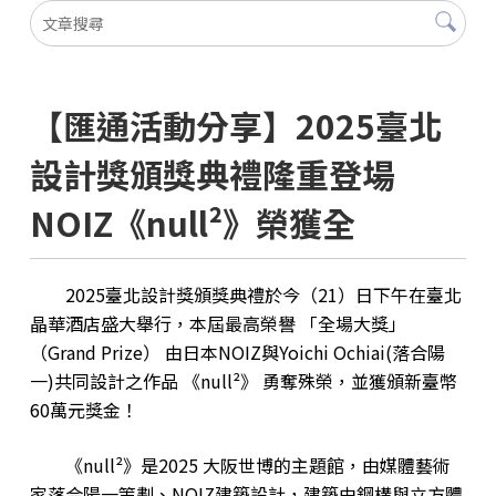
【匯通活動分享】2025臺北
設計獎頒獎典禮隆重登場
NOIZ《null²》榮獲全
2025臺北設計獎頒獎典禮於今（21）日下午在臺北
晶華酒店盛大舉行，本屆最高榮譽 「全場大獎」
（Grand Prize） 由日本NOIZ與Yoichi Ochiai(落合陽
一)共同設計之作品 《null²》 勇奪殊榮，並獲頒新臺幣
60萬元獎金！
《null²》是2025 大阪世博的主題館，由媒體藝術
家落合陽一策劃、NOIZ建築設計，建築由鋼構與立方體