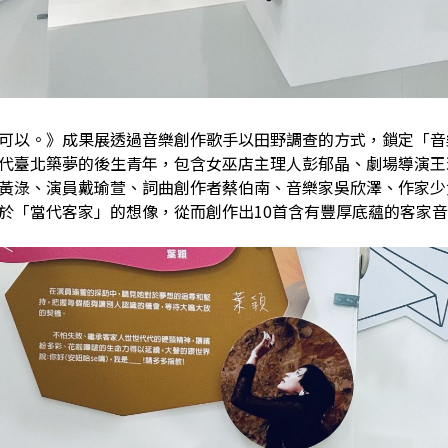
可以。》成果展透過音樂創作歌手以田野調查的方式，鎖定「音
代臺北築夢的後生青年，包含女巫店主理人彭郁晶、劇場導演王瑋
黃淥、演員戴瑜萱、詞曲創作者蔡伯南、音樂家吳欣澤、作家少
於「當代客家」的想像，從而創作出10首含有豐厚底蘊的客家