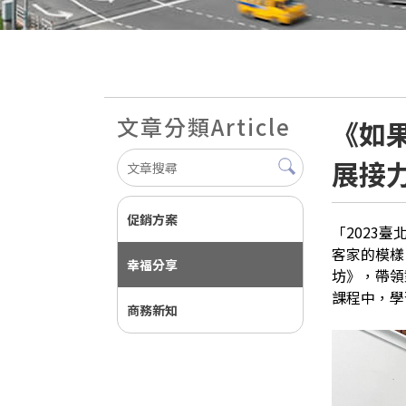
文章分類
Article
《如
展接
促銷方案
「2023
客家的模樣
幸福分享
坊》，帶領
課程中，學
商務新知