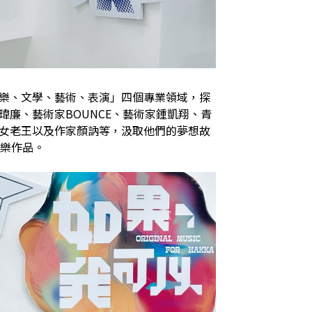
樂、文學、藝術、表演」四個專業領域，探
廉、藝術家BOUNCE、藝術家鍾凱翔、青
女老王以及作家顏訥等，汲取他們的夢想故
音樂作品。