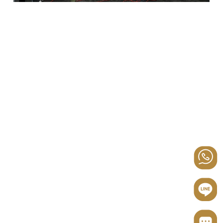
台北商務中心 合法借址登記
工商登記 wework
辦公室
租借 專屬祕書服務
會議室租借 大台北商務中心
商務中心
信義辦公室
共享空間
黃金門牌
行動辦公室
公司登記 高
級辦公室 辦公空間 信義商辦 仁愛商辦 大安區商務中心