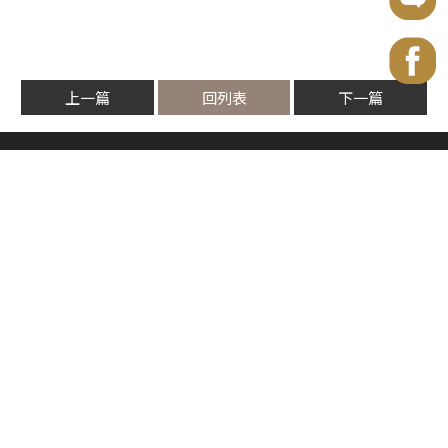
上一篇
回列表
下一篇
仁愛圓環館
02-2711-2979
台北市大安區仁愛路四段107號7樓
Email
service@manibiz.tw