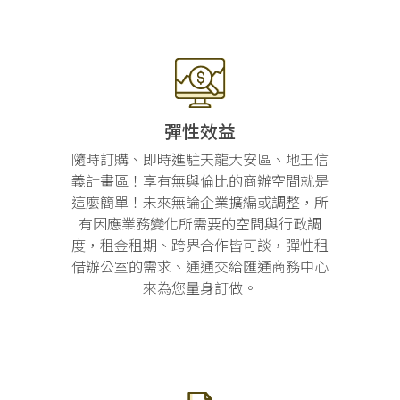
彈性效益
隨時訂購、即時進駐天龍大安區、地王信
義計畫區！享有無與倫比的商辦空間就是
這麼簡單！未來無論企業擴編或調整，所
有因應業務變化所需要的空間與行政調
度，租金租期、跨界合作皆可談，彈性租
借辦公室的需求、通通交給匯通商務中心
來為您量身訂做。