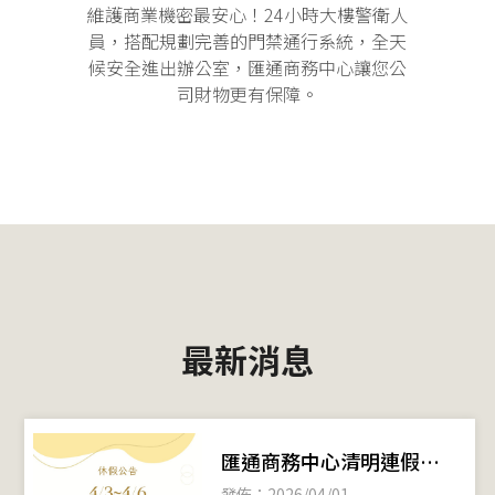
維護商業機密最安心！24小時大樓警衛人
員，搭配規劃完善的門禁通行系統，全天
候安全進出辦公室，匯通商務中心讓您公
司財物更有保障。
最新消息
匯通商務中心清明連假休
假公告
發佈：2026/04/01