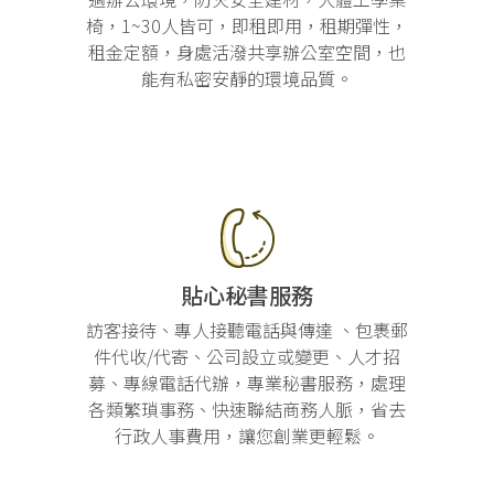
椅，1~30人皆可，即租即用，租期彈性，
租金定額，身處活潑共享辦公室空間，也
能有私密安靜的環境品質。
貼心秘書服務
訪客接待、專人接聽電話與傳達 、包裹郵
件代收/代寄、公司設立或變更、人才招
募、專線電話代辦，專業秘書服務，處理
各類繁瑣事務、快速聯結商務人脈，省去
行政人事費用，讓您創業更輕鬆。