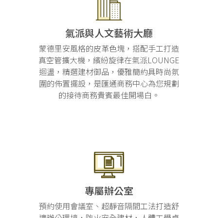
氣派與人文藝術大廳
蒙德里安風格的皮革色塊，搭配手工打造
真空管擴大機，繽紛旋律在氣派LOUNGE
迴盪，精選建材御品，優雅簡約具時尚氛
圍的佈置擺設，是匯通商務中心為您規劃
的接待商務貴賓最佳開場白。
專屬辦公室
預約使用會議室、超靜音隔間工法打造舒
適辦公環境，防火安全建材，人體工學桌