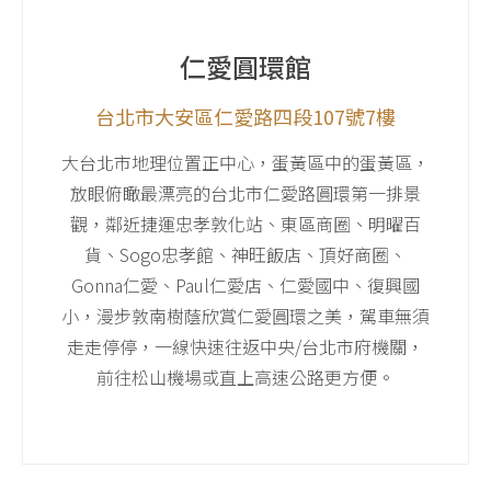
仁愛圓環館
台北市大安區仁愛路四段107號7樓
大台北市地理位置正中心，蛋黃區中的蛋黃區，
放眼俯瞰最漂亮的台北市仁愛路圓環第一排景
觀，鄰近捷運忠孝敦化站、東區商圈、明曜百
貨、Sogo忠孝館、神旺飯店、頂好商圈、
Gonna仁愛、Paul仁愛店、仁愛國中、復興國
小，漫步敦南樹蔭欣賞仁愛圓環之美，駕車無須
走走停停，一線快速往返中央/台北市府機關，
前往松山機場或直上高速公路更方便。
前往Google Map