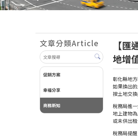
文章分類
Article
【匯
地增
促銷方案
彰化縣地方
如果換出的
幸福分享
按土地交換
商務新知
稅務局進一
地上建物為
或未供出租
稅務局提醒