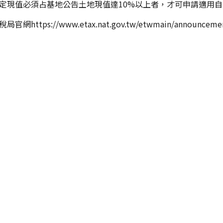
定現值必須占基地公告土地現值達10%以上者，才可申請適用
網https://www.etax.nat.gov.tw/etwmain/announceme